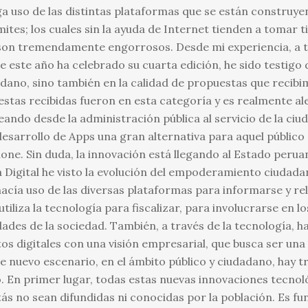
aga uso de las distintas plataformas que se están construy
rámites; los cuales sin la ayuda de Internet tienden a tomar
son tremendamente engorrosos. Desde mi experiencia, a t
 este año ha celebrado su cuarta edición, he sido testigo d
adano, sino también en la calidad de propuestas que recibi
estas recibidas fueron en esta categoría y es realmente al
eando desde la administración pública al servicio de la ci
desarrollo de Apps una gran alternativa para aquel público
e. Sin duda, la innovación está llegando al Estado peruan
igital he visto la evolución del empoderamiento ciudadan
hacía uso de las diversas plataformas para informarse y re
iliza la tecnología para fiscalizar, para involucrarse en l
ades de la sociedad. También, a través de la tecnología, h
 digitales con una visión empresarial, que busca ser una a
e nuevo escenario, en el ámbito público y ciudadano, hay 
o. En primer lugar, todas estas nuevas innovaciones tecno
ás no sean difundidas ni conocidas por la población. Es fu