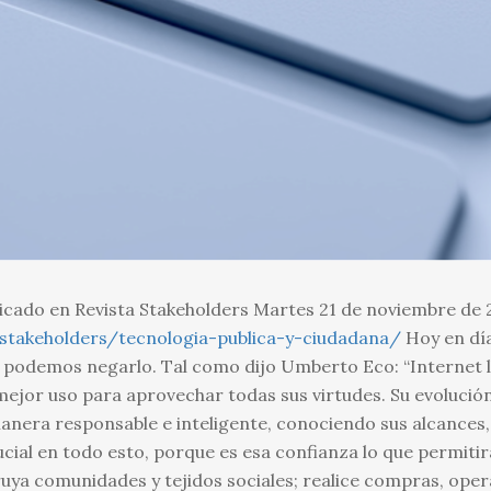
licado en Revista Stakeholders Martes 21 de noviembre de 
/stakeholders/tecnologia-publica-y-ciudadana/
Hoy en día
o podemos negarlo. Tal como dijo Umberto Eco: “Internet l
 mejor uso para aprovechar todas sus virtudes. Su evoluci
anera responsable e inteligente, conociendo sus alcances, 
cial en todo esto, porque es esa confianza lo que permiti
ruya comunidades y tejidos sociales; realice compras, ope