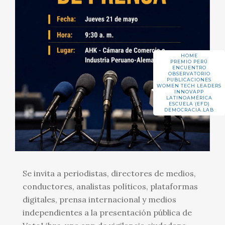
HOME
PREMIO PERÚ
ENCUENTRO
OBSERVATORIO
PUBLICACIONES
WOMEN TECH LEADERS
INNOVAPP
LATINOAMÉRICA
ESCUELA (EFD)
DEMOCRACIA.LAB
Se invita a periodistas, directores de medios,
conductores, analistas políticos, plataformas
digitales, prensa internacional y medios
independientes a la presentación pública de