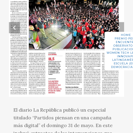
HOME
PREMIO PE
ENCUENT
OBSERVATO
PUBLICACIO
WOMEN TECH L
INNOVAP
LATINOAMÉ
ESCUELA (E
DEMOCRACIA
El diario La República publicó un especial
titulado “Partidos piensan en una campaña
más digital” el domingo 31 de mayo. En este
incluyó extractos de las intervenciones que