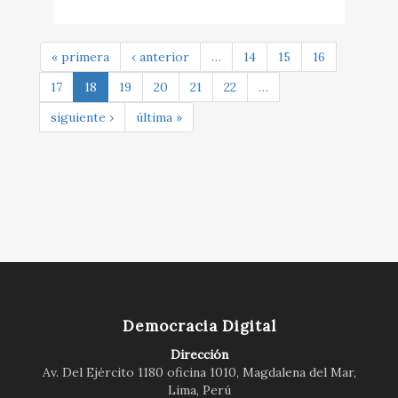
« primera
‹ anterior
…
14
15
16
17
18
19
20
21
22
…
siguiente ›
última »
Democracia Digital
Dirección
Av. Del Ejército 1180 oficina 1010, Magdalena del Mar,
Lima, Perú