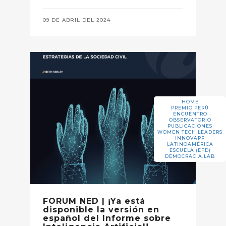
09 DE ABRIL DEL 2024
HOME
PREMIO PERÚ
ENCUENTRO
OBSERVATORIO
PUBLICACIONES
WOMEN TECH LEADERS
INNOVAPP
LATINOAMÉRICA
ESCUELA (EFD)
DEMOCRACIA.LAB
FORUM NED | ¡Ya está
disponible la versión en
español del Informe sobre