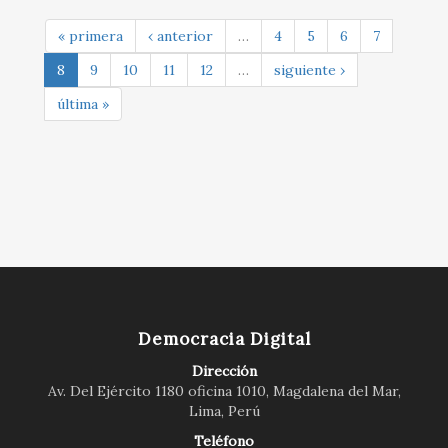
« primera
‹ anterior
…
4
5
6
7
8
9
10
11
12
…
siguiente ›
última »
Democracia Digital
Dirección
Av. Del Ejército 1180 oficina 1010, Magdalena del Mar,
Lima, Perú
Teléfono